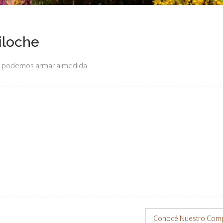
iloche
que podemos armar a medida.
Conocé Nuestro Comp